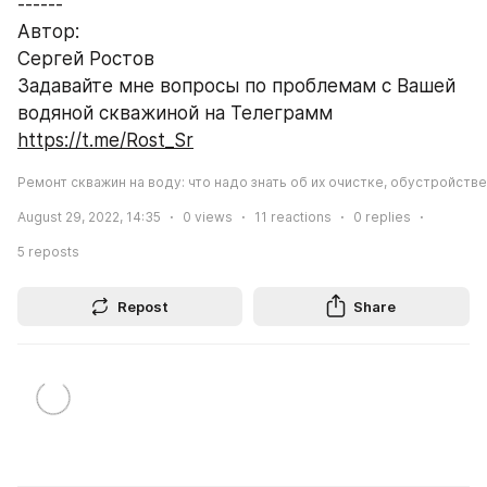
------
Автор:
Сергей Ростов
Задавайте мне вопросы по проблемам с Вашей 
водяной скважиной на Телеграмм 
https://t.me/Rost_Sr
Ремонт скважин на воду: что надо знать об их очистке, обустройств
August 29, 2022, 14:35
0
views
11
reactions
0
replies
5
reposts
Repost
Share