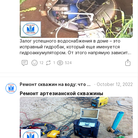
Залог успешного водоснабжения в доме – это
исправный гидробак, который еще именуется
гидроаккумулятором. От этого напрямую зависит
качество воды, поэтому важно следить за его
12
1
524
состоянием. При малейшем возникновении
проблемы нужно сразу устранять неисправности.
Ремонт скважин на воду: что надо знать об их очистке, обустройстве, обслуживании, диагностике
October 12, 2022
Ремонт артезианской скважины