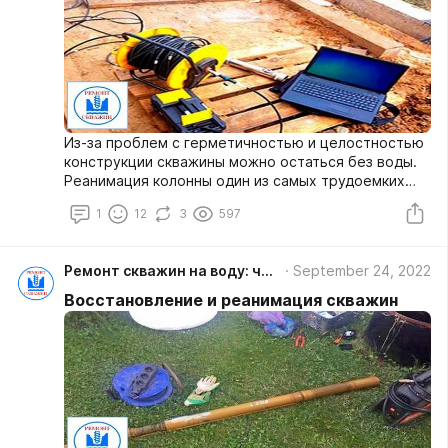
быстро и гладко, стоит заказать услуги по
капитальному ремонту скважину
специализированной компании.
Из-за проблем с герметичностью и целостностью
конструкции скважины можно остаться без воды.
Реанимация колонны один из самых трудоемких
процессов, но порой без него не решить
1
12
3
597
возникшую проблему. Ее своевременная
диагностика в ходе планового обслуживания
позволит предупредить появление столь
Ремонт скважин на воду: что надо знать об их очистке, обустройстве, обслуживании, диагностике
September 24, 2022
серьёзной проблемы. Нужно обратить внимание на
первые признаки неисправности. Иначе
Восстановление и реанимация скважин
потребуется капитальный ремонт.