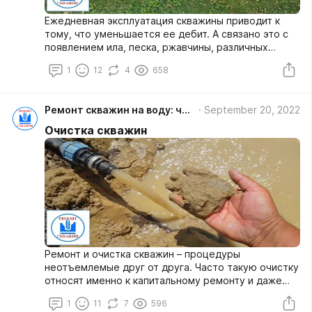
Ежедневная эксплуатация скважины приводит к
тому, что уменьшается ее дебит. А связано это с
появлением ила, песка, ржавчины, различных
отложений. Процесс вполне привычный, ведь от
1
12
4
658
влияния окружающей среды никто не застрахован.
Различные изменения в составе почвы, размыв и
сдвижки пласта, заколонные перетоки и многое
Ремонт скважин на воду: что надо знать об их очистке, обустройстве, обслуживании, диагностике
September 20, 2022
другое – факторы, на которые невозможно или
трудно повлиять. Но вот их последствия исправить
Очистка скважин
можно при капитальном ремонте. Для этого в
сервисных компаниях Московской области
существует услуга реанимации или
восстановления скважин. Когда исчезает или
снижается приток воды при работающем насосе,
меняется вкус воды и появляются дисперсные
частички, стоит задуматься над очисткой.
Ремонт и очистка скважин – процедуры
неотъемлемые друг от друга. Часто такую очистку
относят именно к капитальному ремонту и даже
отождествляют с ним, что не верно.
1
11
7
596