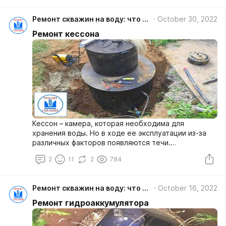
Ремонт скважин на воду: что надо знать об их очистке, обустройстве, обслуживании, диагностике
October 30, 2022
Ремонт кессона
Кессон – камера, которая необходима для
хранения воды. Но в ходе ее эксплуатации из-за
различных факторов появляются течи.
Герметичность нарушается, требуется провести
2
11
2
784
своевременный ремонт кессона, чтобы устранить
проблему. Установка новой емкости – это не
только большие средства, но и много времени,
Ремонт скважин на воду: что надо знать об их очистке, обустройстве, обслуживании, диагностике
October 16, 2022
поэтому в любой сервисной компании Вам
порекомендуют лучше ее восстановить.
Ремонт гидроаккумулятора